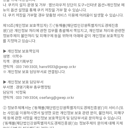
나. 쿠키의 설치∙운영 및 거부 : 웹브라우저 상단의 도구>인터넷 옵션>개인정보 메
뉴의 옵션 설정을 통해 쿠키 저장을 거부 할 수 있습니다.
다. 쿠키 저장을 거부할 경우 맞춤형 서비스 이용에 어려움이 발생할 수 있습니다.
제10조(개인정보 보호책임자) ① (‘동해몰(재단법인강원특별자치도경제진흥
원)’)은 개인정보 처리에 관한 업무를 총괄해서 책임지고, 개인정보 처리와 관련한
정보주체의 불만처리 및 피해구제 등을 위하여 아래와 같이 개인정보 보호책임자
를 지정하고 있습니다.
▶ 개인정보 보호책임자
성명 : 이학수
직책 : 경영기획부장
연락처 : 033 749 3303, hans9533@gwep.or.kr
※ 개인정보 보호 담당부서로 연결됩니다.
▶ 개인정보 보호 담당부서
부서명 : 경영기획부 총무행정팀
담당자 : 박정욱
연락처 : 033 749 3304, osefang@gwep.or.kr
② 정보주체께서는 (‘동해몰(재단법인강원특별자치도경제진흥원)’)의 서비스(또
는 사업)을 이용하시면서 발생한 모든 개인정보 보호 관련 문의, 불만처리, 피해구
제 등에 관한 사항을 개인정보 보호책임자 및 담당부서로 문의하실 수 있습니다.
(‘동해몰(재단법인강원특별자치도경제진흥원)’)는 정보주체의 문의에 대해 지체