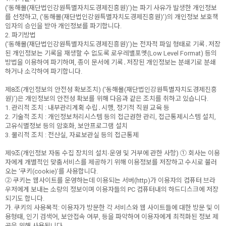
(‘동해몰(재단법인강원특별자치도경제진흥원)’)는 파기 사유가 발생한 개인정보
를 선정하고, (‘동해몰(재단법인강원특별자치도경제진흥원)’)의 개인정보 보호책
임자의 승인을 받아 개인정보를 파기합니다.
2. 파기방법
(‘동해몰(재단법인강원특별자치도경제진흥원)’)는 전자적 파일 형태로 기록․저장
된 개인정보는 기록을 재생할 수 없도록 로우레밸포멧(Low Level Format) 등의
방법을 이용하여 파기하며, 종이 문서에 기록․저장된 개인정보는 분쇄기로 분쇄
하거나 소각하여 파기합니다.
제8조(개인정보의 안전성 확보조치) (‘동해몰(재단법인강원특별자치도경제진흥
원)’)은 개인정보의 안전성 확보를 위해 다음과 같은 조치를 취하고 있습니다.
1. 관리적 조치 : 내부관리계획 수립․시행, 정기적 직원 교육 등
2. 기술적 조치 : 개인정보처리시스템 등의 접근권한 관리, 접근통제시스템 설치,
고유식별정보 등의 암호화, 보안프로그램 설치
3. 물리적 조치 : 전산실, 자료보관실 등의 접근통제
제9조(개인정보 자동 수집 장치의 설치∙운영 및 거부에 관한 사항) ① 회사는 이용
자에게 개별적인 맞춤서비스를 제공하기 위해 이용정보를 저장하고 수시로 불러
오는 ‘쿠키(cookie)’를 사용합니다.
② 쿠키는 웹사이트를 운영하는데 이용되는 서버(http)가 이용자의 컴퓨터 브라
우저에게 보내는 소량의 정보이며 이용자들의 PC 컴퓨터내의 하드디스크에 저장
되기도 합니다.
가. 쿠키의 사용목적: 이용자가 방문한 각 서비스와 웹 사이트들에 대한 방문 및 이
용형태, 인기 검색어, 보안접속 여부, 등을 파악하여 이용자에게 최적화된 정보 제
공을 위해 사용됩니다.