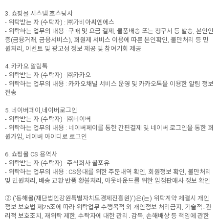
3. 쇼핑몰 시스템 호스팅사
- 위탁받는 자 (수탁자) : ㈜가비아씨엔에스
- 위탁하는 업무의 내용 : 구매 및 요금 결제, 물품배송 또는 청구서 등 발송, 본인인
증(금융거래, 금융서비스), 회원제 서비스 이용에 따른 본인확인, 불만처리 등 민
원처리, 이벤트 및 광고성 정보 제공 및 참여기회 제공
4. 카카오 알림톡
- 위탁받는 자 (수탁자) : ㈜카카오
- 위탁하는 업무의 내용 : 카카오채널 서비스 운영 및 카카오톡을 이용한 알림 정보
전송
5. 네이버페이,네이버로그인
- 위탁받는 자 (수탁자) : ㈜네이버
- 위탁하는 업무의 내용 : 네이버페이를 통한 간편결제 및 네이버 로그인을 통한 회
원가입, 네이버 아이디로 로그인
6. 쇼핑몰 CS 용역사
- 위탁받는 자 (수탁자) : 주식회사 콜포유
- 위탁하는 업무의 내용 : CS응대를 위한 주문내역 확인, 회원정보 확인, 불만처리
및 민원처리, 배송 교환 반품 환불처리, 아웃바운드를 위한 입점판매사 정보 확인
② (‘동해몰(재단법인강원특별자치도경제진흥원)’)은(는) 위탁계약 체결시 개인
정보 보호법 제25조에 따라 위탁업무 수행목적 외 개인정보 처리금지, 기술적․관
리적 보호조치, 재위탁 제한, 수탁자에 대한 관리․감독, 손해배상 등 책임에 관한