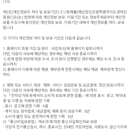
니다.
제2조(개인정보의 처리 및 보유기간) ① (‘동해몰(재단법인강원특별자치도경제진
흥원)’)은(는) 법령에 따른 개인정보 보유․이용기간 또는 정보주체로부터 개인정
보를 수집시에 동의받은 개인정보 보유․이용기간 내에서 개인정보를 처리․보유
합니다.
② 각각의 개인정보 처리 및 보유 기간은 다음과 같습니다.
1. 홈페이지 회원 가입 및 관리 : 사업자/단체 홈페이지 탈퇴시까지
다만, 다음의 사유에 해당하는 경우에는 해당 사유 종료시까지
1) 관계 법령 위반에 따른 수사․조사 등이 진행중인 경우에는 해당 수사․조사 종
료시까지
2) 홈페이지 이용에 따른 채권․채무관계 잔존시에는 해당 채권․채무관계 정산시
까지
2. 재화 또는 서비스 제공 : 재화․서비스 공급완료 및 요금결제․정산 완료시까지
다만, 다음의 사유에 해당하는 경우에는 해당 기간 종료시까지
1) 「전자상거래 등에서의 소비자 보호에 관한 법률」에 따른 표시․광고, 계약내
용 및 이행 등 거래에 관한 기록
- 표시․광고에 관한 기록 : 6월
- 계약 또는 청약철회, 대금결제, 재화 등의 공급기록 : 5년
- 소비자 불만 또는 분쟁처리에 관한 기록 : 3년
2)「통신비밀보호법」제41조에 따른 통신사실확인자료 보관
- 가입자 전기통신일시, 개시․종료시간, 상대방 가입자번호, 사용도수, 발신기지국