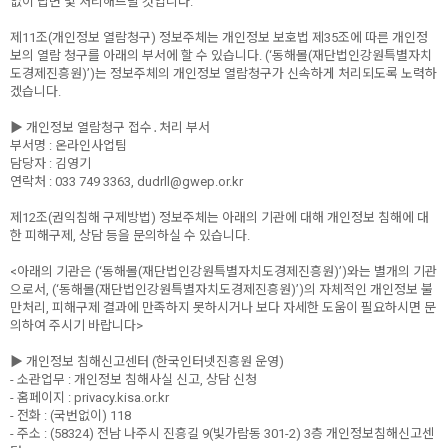
없이 답변 및 처리해드릴 것입니다.
제11조(개인정보 열람청구) 정보주체는 개인정보 보호법 제35조에 따른 개인정
보의 열람 청구를 아래의 부서에 할 수 있습니다. (‘동해몰(재단법인강원특별자치
도경제진흥원)’)는 정보주체의 개인정보 열람청구가 신속하게 처리되도록 노력하
겠습니다.
▶ 개인정보 열람청구 접수․처리 부서
부서명 : 온라인사업팀
담당자 : 김영기
연락처 : 033 749 3363, dudrll@gwep.or.kr
제12조(권익침해 구제방법) 정보주체는 아래의 기관에 대해 개인정보 침해에 대
한 피해구제, 상담 등을 문의하실 수 있습니다.
<아래의 기관은 (‘동해몰(재단법인강원특별자치도경제진흥원)’)와는 별개의 기관
으로서, (‘동해몰(재단법인강원특별자치도경제진흥원)’)의 자체적인 개인정보 불
만처리, 피해구제 결과에 만족하지 못하시거나 보다 자세한 도움이 필요하시면 문
의하여 주시기 바랍니다>
▶ 개인정보 침해신고센터 (한국인터넷진흥원 운영)
- 소관업무 : 개인정보 침해사실 신고, 상담 신청
- 홈페이지 : privacy.kisa.or.kr
- 전화 : (국번없이) 118
- 주소 : (58324) 전남 나주시 진흥길 9(빛가람동 301-2) 3층 개인정보침해신고센