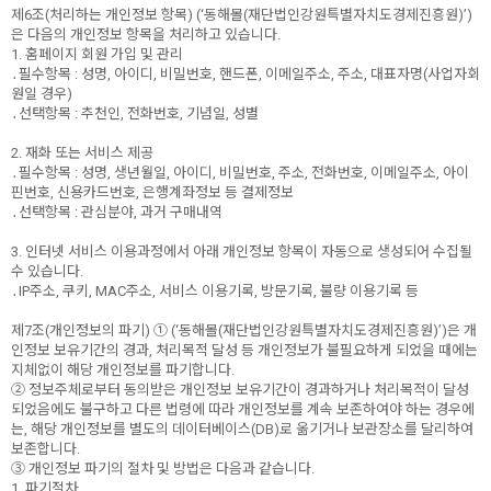
제6조(처리하는 개인정보 항목) (‘동해몰(재단법인강원특별자치도경제진흥원)’)
은 다음의 개인정보 항목을 처리하고 있습니다.
1. 홈페이지 회원 가입 및 관리
․필수항목 : 성명, 아이디, 비밀번호, 핸드폰, 이메일주소, 주소, 대표자명(사업자회
원일 경우)
․선택항목 : 추천인, 전화번호, 기념일, 성별
2. 재화 또는 서비스 제공
․필수항목 : 성명, 생년월일, 아이디, 비밀번호, 주소, 전화번호, 이메일주소, 아이
핀번호, 신용카드번호, 은행계좌정보 등 결제정보
․선택항목 : 관심분야, 과거 구매내역
3. 인터넷 서비스 이용과정에서 아래 개인정보 항목이 자동으로 생성되어 수집될
수 있습니다.
․IP주소, 쿠키, MAC주소, 서비스 이용기록, 방문기록, 불량 이용기록 등
제7조(개인정보의 파기) ① (‘동해몰(재단법인강원특별자치도경제진흥원)’)은 개
인정보 보유기간의 경과, 처리목적 달성 등 개인정보가 불필요하게 되었을 때에는
지체없이 해당 개인정보를 파기합니다.
② 정보주체로부터 동의받은 개인정보 보유기간이 경과하거나 처리목적이 달성
되었음에도 불구하고 다른 법령에 따라 개인정보를 계속 보존하여야 하는 경우에
는, 해당 개인정보를 별도의 데이터베이스(DB)로 옮기거나 보관장소를 달리하여
보존합니다.
③ 개인정보 파기의 절차 및 방법은 다음과 같습니다.
1. 파기절차