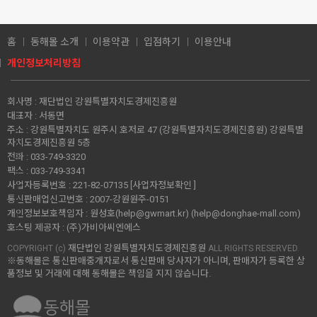
홈
동해몰 소개
이용약관
입점하기
이용안내
개인정보처리방침
회사명 :
재단법인 강원특별자치도경제진흥원
대표자 :
서동면
주소 :
강원특별자치도 원주시 호저로 47 (강원특별자치도경제진흥원) 강원특별
자치도경제진흥원 5층
전화 :
033-749-3320
팩스 :
033-749-3341
사업자등록번호 :
221-82-07135
[사업자정보확인 ]
통신판매업신고번호 :
2007-강원원주-0151
개인정보보호책임자 :
원성호(help@gwmart.kr) (
help@donghae-mall.com
)
호스팅 제공자 :
(주)가비아씨엔에스
재단법인 강원특별자치도경제진흥원
COPYRIGHT (c)
ALL RIGHTS RESERVED.
※동해몰은 통신판매중개자로서 통신판매 당사자가 아니며, 판매자가 등록한 상
품정보 및 거래에 대해 동해몰은 책임을 지지 않습니다.