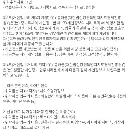
위치추적자료 : 1년
- 컴퓨터통신, 인터넷 로그기록자료, 접속지 추적자료 : 3개월
제3조(개인정보의 제3자 제공) ① (‘동해몰(재단법인강원특별자치도경제진흥
원)’)은(는) 정보주체의 개인정보를 제1조(개인정보의 처리 목적)에서 명시한 범
위 내에서만 처리하며, 정보주체의 동의, 법률의 특별한 규정 등 개인정보 보호법
제17조 및 제18조에 해당하는 경우에만 개인정보를 제3자에게 제공합니다.
② (‘동해몰(재단법인강원특별자치도경제진흥원)’)은(는) 다음과 같이 개인정보
를 제3자에게 제공하고 있습니다.
- 개인정보를 제공받는 자 : 상품 배송을 위한 해당 상품 취급 공급사(입점사)
- 제공받는 자의 개인정보 이용목적 : 상품 배송 및 정산, 고객상담 및 불만처리
제4조(개인정보처리의 위탁) ① (‘동해몰(재단법인강원특별자치도경제진흥원)’)
은(는) 원활한 개인정보 업무처리를 위하여 다음과 같이 개인정보 처리업무를 위
탁하고 있습니다.
1. 회원 본인인증, 아이핀인증
- 위탁받는 자 (수탁자) : 나이스평가정보
- 위탁하는 업무의 내용 : 회원관리 회원제 서비스 이용에 따른 본인확인(휴대전화
인증, 아이핀 인증 등)
2. 신용카드 및 가상계좌 등 결제수단 제공 (PG)
- 위탁받는 자 (수탁자) : 토스페이먼츠 주식회사
- 위탁하는 업무의 내용 : 신용카드 결제승인, 매입업무, 계좌이체 서비스, 가상계
좌 서비스, 에스크로 결제 제공