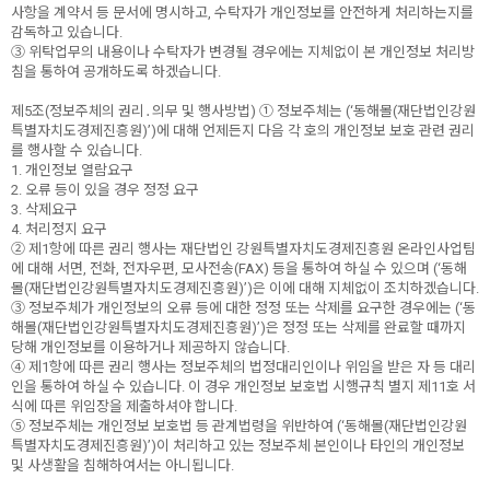
사항을 계약서 등 문서에 명시하고, 수탁자가 개인정보를 안전하게 처리하는지를
감독하고 있습니다.
③ 위탁업무의 내용이나 수탁자가 변경될 경우에는 지체없이 본 개인정보 처리방
침을 통하여 공개하도록 하겠습니다.
제5조(정보주체의 권리․의무 및 행사방법) ① 정보주체는 (‘동해몰(재단법인강원
특별자치도경제진흥원)’)에 대해 언제든지 다음 각 호의 개인정보 보호 관련 권리
를 행사할 수 있습니다.
1. 개인정보 열람요구
2. 오류 등이 있을 경우 정정 요구
3. 삭제요구
4. 처리정지 요구
② 제1항에 따른 권리 행사는 재단법인 강원특별자치도경제진흥원 온라인사업팀
에 대해 서면, 전화, 전자우편, 모사전송(FAX) 등을 통하여 하실 수 있으며 (‘동해
몰(재단법인강원특별자치도경제진흥원)’)은 이에 대해 지체없이 조치하겠습니다.
③ 정보주체가 개인정보의 오류 등에 대한 정정 또는 삭제를 요구한 경우에는 (‘동
해몰(재단법인강원특별자치도경제진흥원)’)은 정정 또는 삭제를 완료할 때까지
당해 개인정보를 이용하거나 제공하지 않습니다.
④ 제1항에 따른 권리 행사는 정보주체의 법정대리인이나 위임을 받은 자 등 대리
인을 통하여 하실 수 있습니다. 이 경우 개인정보 보호법 시행규칙 별지 제11호 서
식에 따른 위임장을 제출하셔야 합니다.
⑤ 정보주체는 개인정보 보호법 등 관계법령을 위반하여 (‘동해몰(재단법인강원
특별자치도경제진흥원)’)이 처리하고 있는 정보주체 본인이나 타인의 개인정보
및 사생활을 침해하여서는 아니됩니다.