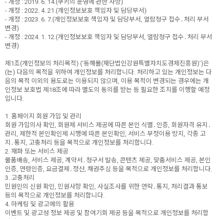
- 개정 : 2019. 6. 14.(쿠키의 운영에 관한 사항)
- 개정 : 2022. 4. 21.(개인정보보호 책임자 및 담당부서)
- 개정 : 2023. 6. 7.(개인정보보호 책임자 및 담당부서, 열람청구 접수․처리 부서
변경)
- 개정 : 2024. 1. 12.(개인정보보호 책임자 및 담당부서, 열람청구 접수․처리 부서
변경)
제1조(개인정보의 처리목적) (‘동해몰(재단법인강원특별자치도경제진흥원)’)은
(는) 다음의 목적을 위하여 개인정보를 처리합니다. 처리하고 있는 개인정보는 다
음의 목적 이외의 용도로는 이용되지 않으며, 이용 목적이 변경되는 경우에는 개
인정보 보호법 제18조에 따라 별도의 동의를 받는 등 필요한 조치를 이행할 예정
입니다.
1. 홈페이지 회원 가입 및 관리
회원 가입의사 확인, 회원제 서비스 제공에 따른 본인 식별․인증, 회원자격 유지․
관리, 제한적 본인확인제 시행에 따른 본인확인, 서비스 부정이용 방지, 각종 고
지․통지, 고충처리 등을 목적으로 개인정보를 처리합니다.
2. 재화 또는 서비스 제공
물품배송, 서비스 제공, 계약서․청구서 발송, 콘텐츠 제공, 맞춤서비스 제공, 본인
인증, 연령인증, 요금결제․정산, 채권추심 등을 목적으로 개인정보를 처리합니다.
3. 고충처리
민원인의 신원 확인, 민원사항 확인, 사실조사를 위한 연락․통지, 처리결과 통보
등의 목적으로 개인정보를 처리합니다.
4. 마케팅 및 광고에의 활용
이벤트 및 광고성 정보 제공 및 참여기회 제공 등을 목적으로 개인정보를 처리합