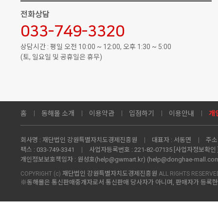
전화상담
033-749-3320
상담시간 : 평일 오전 10:00 ~ 12:00, 오후 1:30 ~ 5:00
(토, 일요일 및 공휴일은 휴무)
홈
동해몰 소개
이용약관
입점하기
이용안내
개
회사명 :
재단법인 강원특별자치도경제진흥원
대표자 :
서동면
주소 
팩스 :
033-749-3341
사업자등록번호 :
221-82-07135
[사업자정보확인 
개인정보보호책임자 :
원성호(help@gwmart.kr) (
help@donghae-mall.co
재단법인 강원특별자치도경제진흥원
COPYRIGHT (c)
ALL RIGHTS RESERVE
※동해몰은 통신판매중개자로서 통신판매 당사자가 아니며, 판매자가 등록한 