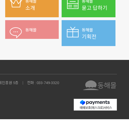
동해몰
동해몰
소개
묻고 답하기
동해몰
동해몰
기획전
제진흥원 5층
전화 :
033-749-3320