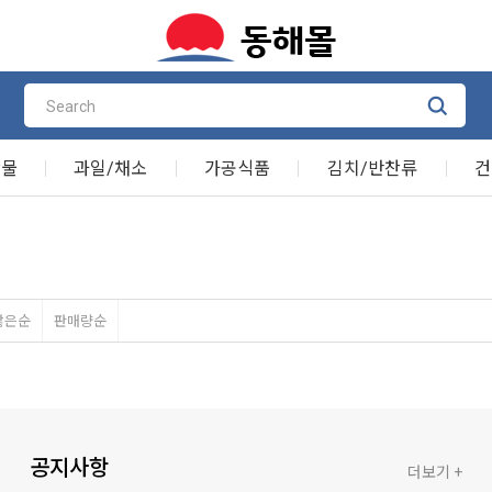
산물
과일/채소
가공식품
김치/반찬류
건
많은순
판매량순
공지사항
더보기 +