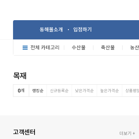
동해몰소개
입점하기
전체 카테고리
수산물
축산물
농
목재
0
개
랭킹순
신규등록순
낮은가격순
높은가격순
상품평
고객센터
더보기 +