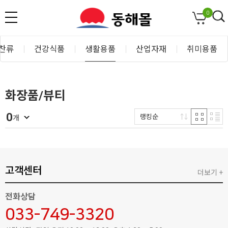
0
찬류
건강식품
생활용품
산업자재
취미용품
화장품/뷰티
0
랭킹순
개
고객센터
더보기 +
전화상담
033-749-3320