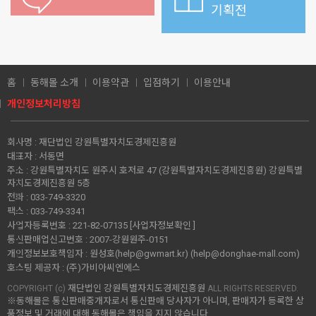
기획전
홈
동해몰 소개
이용약관
입점하기
이용안내
개인정보처리방침
회사명 :
재단법인 강원특별자치도경제진흥원
대표자 :
서동면
주소 :
강원특별자치도 원주시 호저로 47 (강원특별자치도경제진흥원) 강원특별
자치도경제진흥원 5층
전화 :
033-749-3320
팩스 :
033-749-3341
사업자등록번호 :
221-82-07135
[사업자정보확인 ]
통신판매업신고번호 :
2007-강원원주-0151
개인정보보호책임자 :
원성호(help@gwmart.kr) (
help@donghae-mall.com
)
호스팅 제공자 :
(주)가비아씨엔에스
재단법인 강원특별자치도경제진흥원
COPYRIGHT (c)
ALL RIGHTS RESERVED.
※동해몰은 통신판매중개자로서 통신판매 당사자가 아니며, 판매자가 등록한 상
품정보 및 거래에 대해 동해몰은 책임을 지지 않습니다.