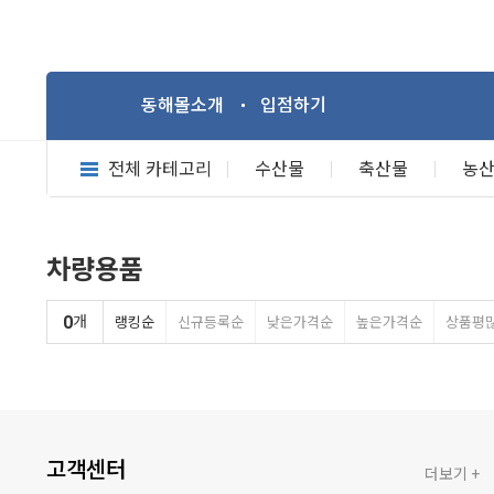
동해몰소개
입점하기
전체 카테고리
수산물
축산물
농
차량용품
0
개
랭킹순
신규등록순
낮은가격순
높은가격순
상품평
고객센터
더보기 +