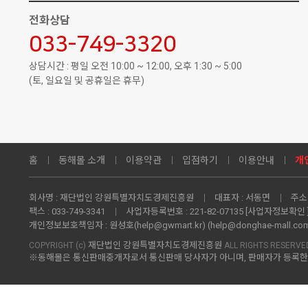
전화상담
033-749-3320
상담시간 : 평일 오전 10:00 ~ 12:00, 오후 1:30 ~ 5:00
(토, 일요일 및 공휴일은 휴무)
홈
동해몰 소개
이용약관
입점하기
이용안내
개
회사명 :
재단법인 강원특별자치도경제진흥원
대표자 :
서동면
주소 
팩스 :
033-749-3341
사업자등록번호 :
221-82-07135
[사업자정보확인 
개인정보보호책임자 :
원성호(help@gwmart.kr) (
help@donghae-mall.co
재단법인 강원특별자치도경제진흥원
COPYRIGHT (c)
ALL RIGHTS RESERVE
※동해몰은 통신판매중개자로서 통신판매 당사자가 아니며, 판매자가 등록한 