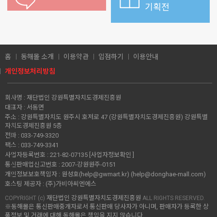
기획전
홈
동해몰 소개
이용약관
입점하기
이용안내
개인정보처리방침
회사명 :
재단법인 강원특별자치도경제진흥원
대표자 :
서동면
주소 :
강원특별자치도 원주시 호저로 47 (강원특별자치도경제진흥원) 강원특별
자치도경제진흥원 5층
전화 :
033-749-3320
팩스 :
033-749-3341
사업자등록번호 :
221-82-07135
[사업자정보확인 ]
통신판매업신고번호 :
2007-강원원주-0151
개인정보보호책임자 :
원성호(help@gwmart.kr) (
help@donghae-mall.com
)
호스팅 제공자 :
(주)가비아씨엔에스
재단법인 강원특별자치도경제진흥원
COPYRIGHT (c)
ALL RIGHTS RESERVED.
※동해몰은 통신판매중개자로서 통신판매 당사자가 아니며, 판매자가 등록한 상
품정보 및 거래에 대해 동해몰은 책임을 지지 않습니다.