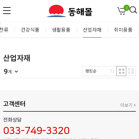
0
찬류
건강식품
생활용품
산업자재
취미용품
산업자재
9
랭킹순
개
고객센터
더보기 +
전화상담
033-749-3320