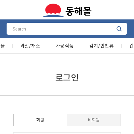
산물
과일/채소
가공식품
김치/반찬류
건
로그인
회원
비회원