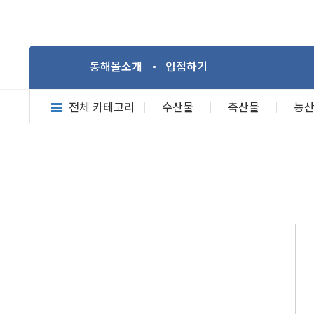
동해몰소개
입점하기
전체 카테고리
수산물
축산물
농