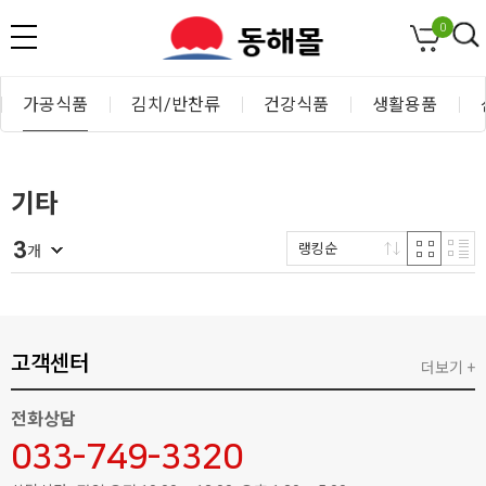
0
가공식품
김치/반찬류
건강식품
생활용품
기타
3
랭킹순
개
고객센터
더보기 +
전화상담
033-749-3320