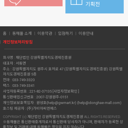
기획전
홈
동해몰 소개
이용약관
입점하기
이용안내
개인정보처리방침
회사명 :
재단법인 강원특별자치도경제진흥원
대표자 :
서동면
주소 :
강원특별자치도 원주시 호저로 47 (강원특별자치도경제진흥원) 강원특별
자치도경제진흥원 5층
전화 :
033-749-3320
팩스 :
033-749-3341
사업자등록번호 :
221-82-07135
[사업자정보확인 ]
통신판매업신고번호 :
2007-강원원주-0151
개인정보보호책임자 :
원성호(help@gwmart.kr) (
help@donghae-mall.com
)
호스팅 제공자 :
(주)가비아씨엔에스
재단법인 강원특별자치도경제진흥원
COPYRIGHT (c)
ALL RIGHTS RESERVED.
※동해몰은 통신판매중개자로서 통신판매 당사자가 아니며, 판매자가 등록한 상
품정보 및 거래에 대해 동해몰은 책임을 지지 않습니다.