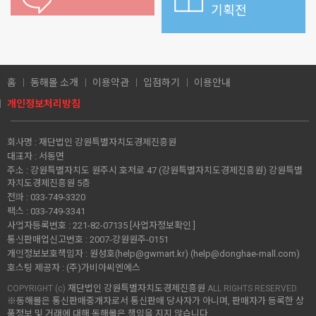
기획전
홈
동해몰 소개
이용약관
입점하기
이용안내
개인정보처리방침
회사명 :
재단법인 강원특별자치도경제진흥원
대표자 :
서동면
주소 :
강원특별자치도 원주시 호저로 47 (강원특별자치도경제진흥원) 강원특별
자치도경제진흥원 5층
전화 :
033-749-3320
팩스 :
033-749-3341
사업자등록번호 :
221-82-07135
[사업자정보확인 ]
통신판매업신고번호 :
2007-강원원주-0151
개인정보보호책임자 :
원성호(help@gwmart.kr) (
help@donghae-mall.com
)
호스팅 제공자 :
(주)가비아씨엔에스
재단법인 강원특별자치도경제진흥원
COPYRIGHT (c)
ALL RIGHTS RESERVED.
※동해몰은 통신판매중개자로서 통신판매 당사자가 아니며, 판매자가 등록한 상
품정보 및 거래에 대해 동해몰은 책임을 지지 않습니다.