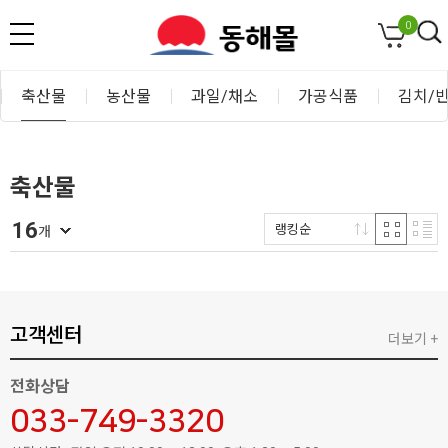
0
축산물
농산물
과일/채소
가공식품
김치/
축산물
16
랭킹순
개
고객센터
더보기 +
전화상담
033-749-3320