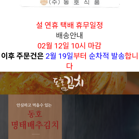
설 연휴 택배 휴무일정
배송안내
02월 12일 10시 마감
이후 주문건은
2
월 19일
부터
순차적 발송
합니
다