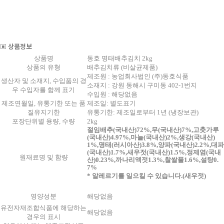
▣ 상품정보
상품명
동호 명태배추김치 2kg
상품의 유형
배추김치류 (비살균제품)
제조원 : 농업회사법인 (주)동호식품
생산자 및 소재지, 수입품의 경
소재지 : 강원 동해시 구미동 402-1번지
우 수입자를 함께 표기
수입원 : 해당없음
제조연월일, 유통기한 또는 품
제조일: 별도표기
질유지기한
유통기한: 제조일로부터 1년 (냉장보관)
포장단위별 용량, 수량
2kg
절임배추(국내산)72%,무(국내산)7%,고춧가루
(국내산)4.97%,마늘(국내산)2%,생강(국내산)
1%,명태(러시아산)3.8%,양파(국내산)2.2%,대파
(국내산)1.7%,새우젓(국내산)1.5%,정제염(국내
원재료명 및 함량
산)0.23%,까나리액젓1.3%,찰쌀풀1.6%,설탕0.
7%
*
알레르기를 일으킬 수 있습니다
.(
새우젓
)
영양성분
해당없음
유전자재조합식품에 해당하는
해당없음
경우의 표시