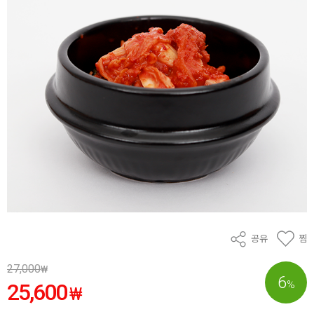
공유
찜
27,000
₩
6
%
25,600
₩