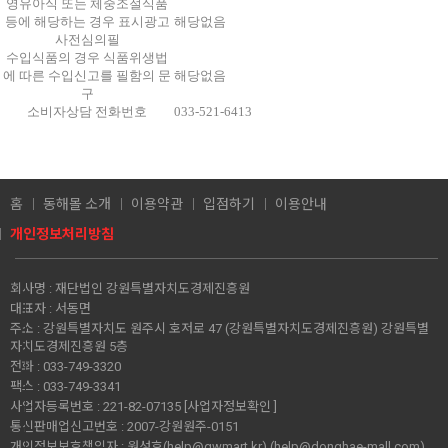
영유아식 또는 체중조절식품
등에 해당하는 경우 표시광고
해당없음
사전심의필
수입식품의 경우 식품위생법
에 따른 수입신고를 필함의 문
해당없음
구
소비자상담 전화번호
033-521-6413
홈
동해몰 소개
이용약관
입점하기
이용안내
개인정보처리방침
회사명 :
재단법인 강원특별자치도경제진흥원
대표자 :
서동면
주소 :
강원특별자치도 원주시 호저로 47 (강원특별자치도경제진흥원) 강원특별
자치도경제진흥원 5층
전화 :
033-749-3320
팩스 :
033-749-3341
사업자등록번호 :
221-82-07135
[사업자정보확인 ]
통신판매업신고번호 :
2007-강원원주-0151
개인정보보호책임자 :
원성호(help@gwmart.kr) (
help@donghae-mall.com
)