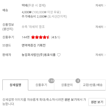
택배(
주문 시 결제
)
자세히
배송
4,000₩
(100,000₩ 이상 무료)
추가배송비
2,000₩
(도서산간지역)
상품정보
우측 '자세히' 참조
자세히
(원산지)
상품후기
144
명
(
4.5
/5)
브랜드
면역력증진 기획전
판매자
농업회사법인(주)동호식품
자세히
144
4
상세설명
상품후기
상품문의
교환/반품/
배송
상세설명 이미지를 자유롭게 확대/축소하시려면
원본 보기
에서 가
원본 보기
능합니다.