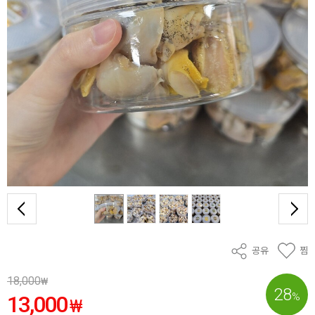
공유
찜
18,000
₩
28
%
13,000
₩