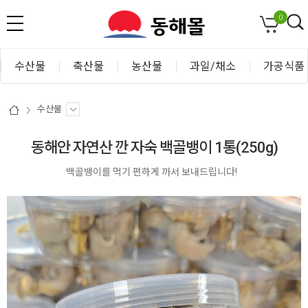
0
수산물
축산물
농산물
과일/채소
가공식품
수산물
동해안 자연산 깐 자숙 백골뱅이 1통(250g)
백골뱅이를 먹기 편하게 까서 보내드립니다!