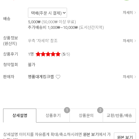
자세히
배송
5,000₩
(50,000₩ 이상 무료)
추가배송비
1,000₩~10,000₩
(도서산간지역)
상품정보
우측 '자세히' 참조
자세히
(원산지)
상품후기
1
명
(
5
/5)
청약철회
불가
판매자
명품대게킹크랩
자세히
1
2
상세설명
상품후기
상품문의
교환/반품/
배송
상세설명 이미지를 자유롭게 확대/축소하시려면
원본 보기
에서 가
원본 보기