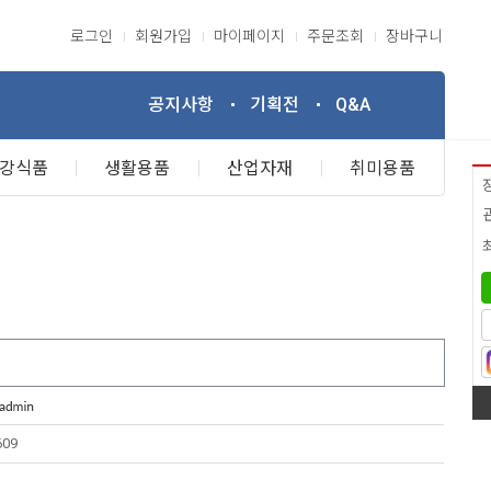
로그인
회원가입
마이페이지
주문조회
장바구니
공지사항
기획전
Q&A
강식품
생활용품
산업자재
취미용품
609