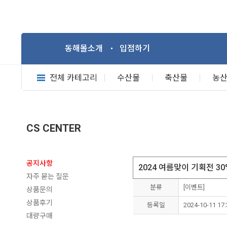
동해몰소개
입점하기
전체 카테고리
수산물
축산물
농
CS CENTER
공지사항
2024 여름맞이 기획전 
자주 묻는 질문
분류
[이벤트]
상품문의
상품후기
등록일
2024-10-11 17:
대량구매