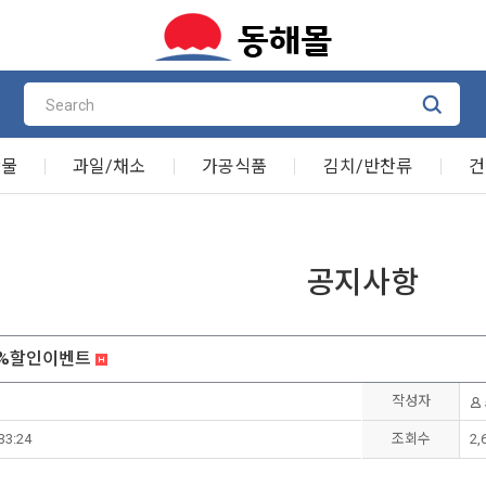
산물
과일/채소
가공식품
김치/반찬류
건
공지사항
30%할인이벤트
작성자
33:24
조회수
2,