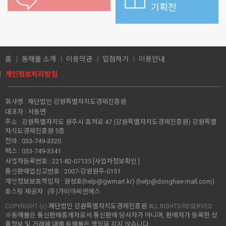
기획전
홈
동해몰 소개
이용약관
입점하기
이용안내
개인정보처리방침
회사명 :
재단법인 강원특별자치도경제진흥원
대표자 :
서동면
주소 :
강원특별자치도 원주시 호저로 47 (강원특별자치도경제진흥원) 강원특별
자치도경제진흥원 5층
전화 :
033-749-3320
팩스 :
033-749-3341
사업자등록번호 :
221-82-07135
[사업자정보확인 ]
통신판매업신고번호 :
2007-강원원주-0151
개인정보보호책임자 :
원성호(help@gwmart.kr) (
help@donghae-mall.com
)
호스팅 제공자 :
(주)가비아씨엔에스
재단법인 강원특별자치도경제진흥원
COPYRIGHT (c)
ALL RIGHTS RESERVED.
※동해몰은 통신판매중개자로서 통신판매 당사자가 아니며, 판매자가 등록한 상
품정보 및 거래에 대해 동해몰은 책임을 지지 않습니다.