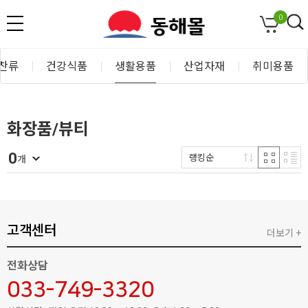
0
찬류
건강식품
생활용품
산업자재
취미용품
화장품/뷰티
0
랭킹순
개
고객센터
더보기 +
전화상담
033-749-3320