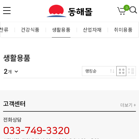
0
찬류
건강식품
생활용품
산업자재
취미용품
생활용품
2
랭킹순
개
고객센터
더보기 +
전화상담
033-749-3320