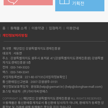
기획전
홈
동해몰 소개
이용약관
입점하기
이용안내
개인정보처리방침
회사명 :
재단법인 강원특별자치도경제진흥원
대표자 :
서동면
주소 :
강원특별자치도 원주시 호저로 47 (강원특별자치도경제진흥원) 강원특별
자치도경제진흥원 5층
전화 :
033-749-3320
팩스 :
033-749-3341
사업자등록번호 :
221-82-07135
[사업자정보확인 ]
통신판매업신고번호 :
2007-강원원주-0151
개인정보보호책임자 :
원성호(help@gwmart.kr) (
help@donghae-mall.com
)
호스팅 제공자 :
(주)가비아씨엔에스
재단법인 강원특별자치도경제진흥원
COPYRIGHT (c)
ALL RIGHTS RESERVED.
※동해몰은 통신판매중개자로서 통신판매 당사자가 아니며, 판매자가 등록한 상
품정보 및 거래에 대해 동해몰은 책임을 지지 않습니다.